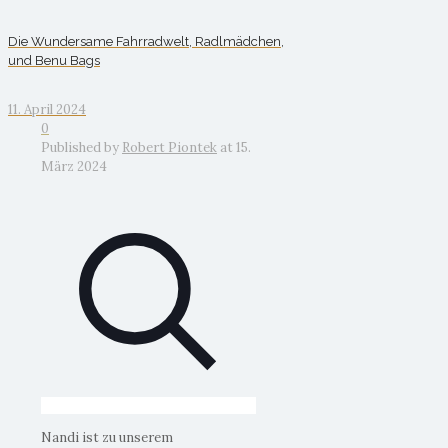
Die Wundersame Fahrradwelt, Radlmädchen,
und Benu Bags
11. April 2024
0
Published by
Robert Piontek
at
15.
März 2024
Nandi ist zu unserem