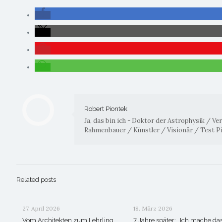
Robert Piontek
Ja, das bin ich - Doktor der Astrophysik / V
Rahmenbauer / Künstler / Visionär / Test P
Related posts
27. April 2026
18. März 2026
Vom Architekten zum Lehrling
7 Jahre später: „Ich mache da