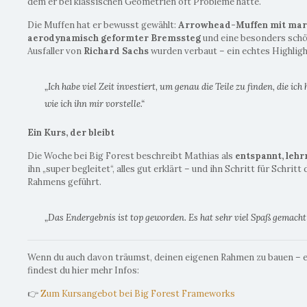
dem er bei klassischen Geometrien oft Probleme hatte.
Die Muffen hat er bewusst gewählt:
Arrowhead-Muffen mit mar
aerodynamisch geformter Bremssteg
und eine besonders sch
Ausfaller von
Richard Sachs
wurden verbaut – ein echtes Highligh
„Ich habe viel Zeit investiert, um genau die Teile zu finden, die ic
wie ich ihn mir vorstelle.“
Ein Kurs, der bleibt
Die Woche bei Big Forest beschreibt Mathias als
entspannt, lehr
ihn „super begleitet“, alles gut erklärt – und ihn Schritt für Schri
Rahmens geführt.
„Das Endergebnis ist top geworden. Es hat sehr viel Spaß gemacht 
Wenn du auch davon träumst, deinen eigenen Rahmen zu bauen – e
findest du hier mehr Infos:
👉
Zum Kursangebot bei Big Forest Frameworks