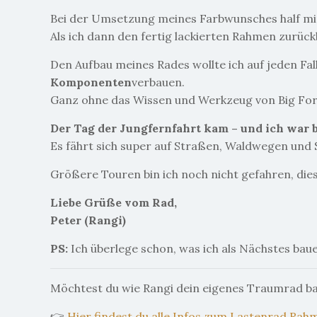
Bei der Umsetzung meines Farbwunsches half mir
Als ich dann den fertig lackierten Rahmen zurück
Den Aufbau meines Rades wollte ich auf jeden Fal
Komponenten
verbauen.
Ganz ohne das Wissen und Werkzeug von Big Fores
Der Tag der Jungfernfahrt kam – und ich war b
Es fährt sich super auf Straßen, Waldwegen und 
Größere Touren bin ich noch nicht gefahren, dies
Liebe Grüße vom Rad,
Peter (Rangi)
PS:
Ich überlege schon, was ich als Nächstes ba
Möchtest du wie Rangi dein eigenes Traumrad b
👉
Hier findest du alle Infos zum Lastenrad Ra