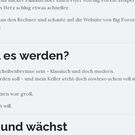
 beim Bäcker Fahland über einen Flyer von Big Forest stolper
n Herz schlug etwas schneller.
h an den Rechner und schaute auf die Website von Big Fores
:
l es werden?
cheibenbremse sein – klassisch und doch modern.
erden soll – und mein Keller steht doch sowieso schon voll 
.
hmen war groß.
 will.
– und wächst