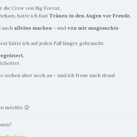
 die Crew von Big Forest.
bekam, hatte ich fast
Tränen in den Augen vor Freude.
l auch
alleine machen
– und
von mir ausgesuchte
t hätte ich auf jeden Fall länger gebraucht.
egeistert.
Schotter.
e stehen aber noch an – und ich freue mich drauf.
uen möchte 😉
auen?
hmenbaukurs