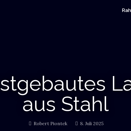
Ra
bstgebautes L
aus Stahl
Robert Piontek
8. Juli 2025