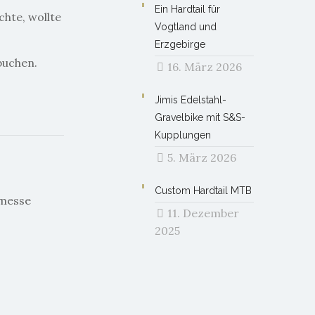
Ein Hardtail für
chte, wollte
Vogtland und
Erzgebirge
buchen.
16. März 2026
Jimis Edelstahl-
Gravelbike mit S&S-
Kupplungen
5. März 2026
Custom Hardtail MTB
umesse
11. Dezember
2025