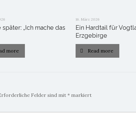
026
16. März 2026
e später: „Ich mache das
Ein Hardtail für Vogt
Erzgebirge
ad more
Read more
Erforderliche Felder sind mit
*
markiert