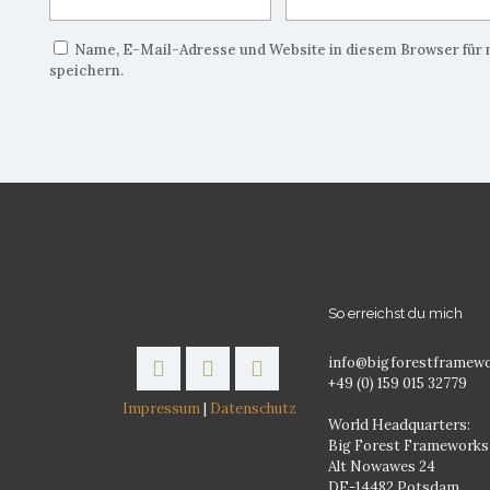
Name, E-Mail-Adresse und Website in diesem Browser fü
speichern.
So erreichst du mich
info@bigforestframew
+49 (0) 159 015 32779
Impressum
|
Datenschutz
World Headquarters:
Big Forest Frameworks
Alt Nowawes 24
DE-14482 Potsdam