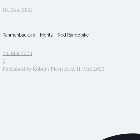
10. Mai 2023
Rahmenbaukurs – Moritz – Red Randobike
23. Mai 2023
0
Published by
Robert Piontek
at
11. Mai 2023