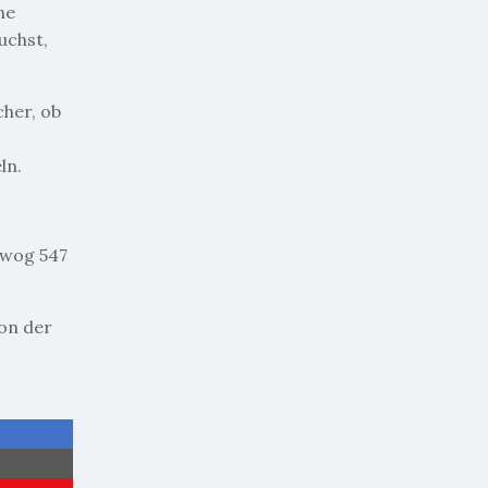
ne
uchst,
cher, ob
ln.
e wog 547
von der