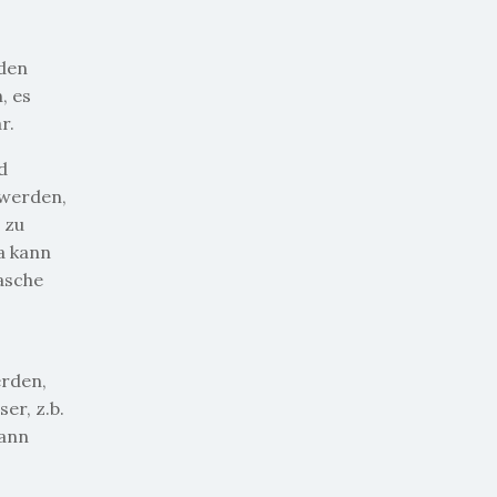
 den
, es
r.
d
 werden,
 zu
a kann
asche
erden,
er, z.b.
dann