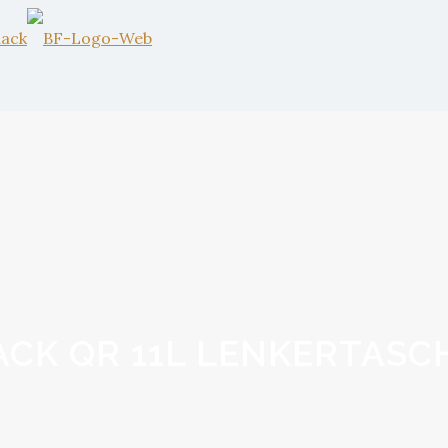
CK QR 11L LENKERTASC