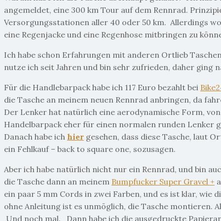
angemeldet, eine 300 km Tour auf dem Rennrad. Prinzipie
Versorgungsstationen aller 40 oder 50 km. Allerdings wollt
eine
Regenjacke und eine Regenhose mitbringen zu kön
Ich habe schon Erfahrungen mit anderen Ortlieb Taschen
nutze ich seit Jahren und bin sehr zufrieden, daher ging 
Für die Handlebarpack habe ich 117 Euro bezahlt bei
Bike2
die Tasche an
meinem neuen Rennrad anbringen, da fahre 
Der Lenker hat natürlich eine aerodynamische Form, von 
Handelbarpack eher für einen normalen runden Lenker geb
Danach habe ich
hier
gesehen, dass diese Tasche, laut Ort
ein Fehlkauf – back to square one, sozusagen.
Aber ich habe natürlich nicht nur ein Rennrad, und bin au
die Tasche dann an meinem
Bumpfucker Super Gravel +
a
ein paar 5 mm Cords in zwei Farben, und es ist klar, wie d
ohne Anleitung ist es unmöglich, die Tasche montieren.
Und noch mal. Dann habe ich die ausgedruckte
Papieran