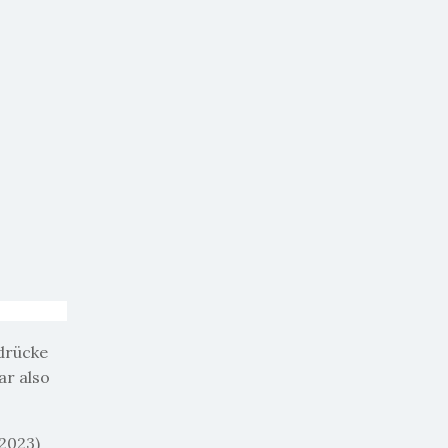
drücke
ar also
.2023)