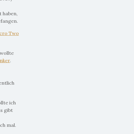
t haben,
efangen.
cro Two
wollte
nker
.
entlich
lte ich
s gibt
ch mal.