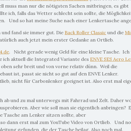
ll muss man nur die nötigsten Sachen mitbringen, es gibt
e ich, falls das Wetter schlecht sein sollte, die Möglichkei
nen. Und so hat meine
Suche nach einer Lenkertasche ang
 und fand sie
immer gut. Die
Back Roller Classic
und die
Mi
natürlich auch jetzt mein erster Gedanke an Ortlieb.
4.de
. Nicht gerade wenig Geld für eine kleine Tasche. Ich 
ich aktuell die Integrated Variante des
ENVE SES Aero Le
oben sehr breit und von vorne relativ dünn. Weil die
aut ist, passt sie nicht so gut auf den ENVE Lenker.
lieb, nicht für Carbonlenker geeignet ist. Also erst mal eig
ch ab und zu mal unterwegs mit Fahrrad und Zelt. Daher wol
usprobieren. Aber wie soll man sie eigentlich anbringen? E
ie Tasche am Lenker sitzen sollte, aber
 Also dann erst mal zum YouTube Video von Ortlieb. Und
no
leitung gefunden, die der Tasche beilag. Also noch mal.