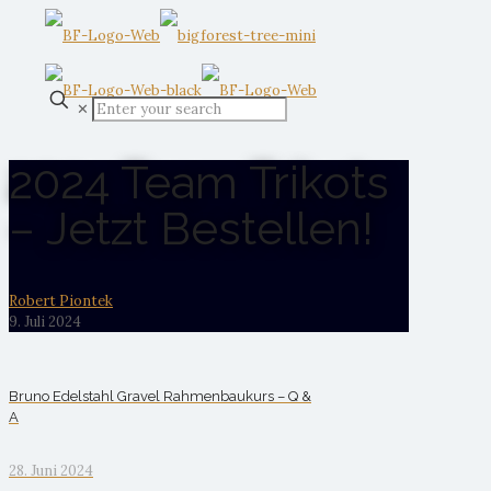
✕
2024 Team Trikots
– Jetzt Bestellen!
Robert Piontek
9. Juli 2024
Bruno Edelstahl Gravel Rahmenbaukurs – Q &
A
28. Juni 2024