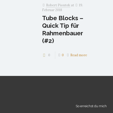
Robert Piontek
at
19.
Februar 2018
Tube Blocks –
Quick Tip für
Rahmenbauer
(#2)
0
0
Read more
So erreichst du mich