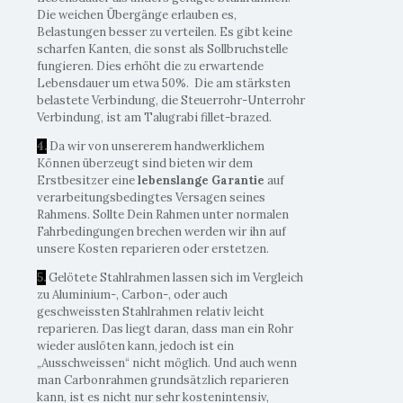
Die weichen Übergänge erlauben es,
Belastungen besser zu verteilen. Es gibt keine
scharfen Kanten, die sonst als Sollbruchstelle
fungieren. Dies erhöht die zu erwartende
Lebensdauer um etwa 50%. Die am stärksten
belastete Verbindung, die Steuerrohr-Unterrohr
Verbindung, ist am Talugrabi fillet-brazed.
4.
Da wir von unsererem handwerklichem
Können überzeugt sind bieten wir dem
Erstbesitzer eine
lebenslange Garantie
auf
verarbeitungsbedingtes Versagen seines
Rahmens. Sollte Dein Rahmen unter normalen
Fahrbedingungen brechen werden wir ihn auf
unsere Kosten reparieren oder erstetzen.
5.
Gelötete Stahlrahmen lassen sich im Vergleich
zu Aluminium-, Carbon-, oder auch
geschweissten Stahlrahmen relativ leicht
reparieren. Das liegt daran, dass man ein Rohr
wieder auslöten kann, jedoch ist ein
„Ausschweissen“ nicht möglich. Und auch wenn
man Carbonrahmen grundsätzlich reparieren
kann, ist es nicht nur sehr kostenintensiv,