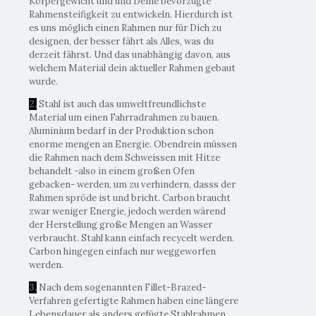
Körpergewicht und und Deine bevorzugte
Rahmensteifigkeit zu entwickeln. Hierdurch ist
es uns möglich einen Rahmen nur für Dich zu
designen, der besser fährt als Alles, was du
derzeit fährst. Und das unabhängig davon, aus
welchem Material dein aktueller Rahmen gebaut
wurde.
2.
Stahl ist auch das umweltfreundlichste
Material um einen Fahrradrahmen zu bauen.
Aluminium bedarf in der Produktion schon
enorme mengen an Energie. Obendrein müssen
die Rahmen nach dem Schweissen mit Hitze
behandelt -also in einem großen Ofen
gebacken- werden, um zu verhindern, dasss der
Rahmen spröde ist und bricht. Carbon braucht
zwar weniger Energie, jedoch werden wärend
der Herstellung große Mengen an Wasser
verbraucht. Stahl kann einfach recycelt werden.
Carbon hingegen einfach nur weggeworfen
werden.
3.
Nach dem sogenannten Fillet-Brazed-
Verfahren gefertigte Rahmen haben eine längere
Lebensdauer als anders gefügte Stahlrahmen.