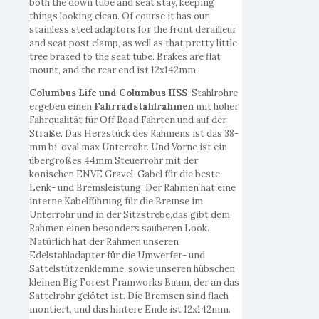
both the down tube and seat stay, keeping
things looking clean. Of course it has our
stainless steel adaptors for the front derailleur
and seat post clamp, as well as that pretty little
tree brazed to the seat tube. Brakes are flat
mount, and the rear end ist 12x142mm.
Columbus Life und Columbus HSS
-Stahlrohre
ergeben einen
Fahrradstahlrahmen
mit hoher
Fahrqualität für Off Road Fahrten und auf der
Straße. Das Herzstück des Rahmens ist das 38-
mm bi-oval max Unterrohr. Und Vorne ist ein
übergroßes 44mm Steuerrohr mit der
konischen ENVE Gravel-Gabel für die beste
Lenk- und Bremsleistung. Der Rahmen hat eine
interne Kabelführung für die Bremse im
Unterrohr und in der Sitzstrebe,das gibt dem
Rahmen einen besonders sauberen Look.
Natürlich hat der Rahmen unseren
Edelstahladapter für die Umwerfer- und
Sattelstützenklemme, sowie unseren hübschen
kleinen Big Forest Framworks Baum, der an das
Sattelrohr gelötet ist. Die Bremsen sind flach
montiert, und das hintere Ende ist 12x142mm.