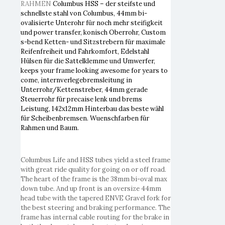
RAHMEN
Columbus HSS – der steifste und
schnellste stahl von Columbus, 44mm bi-
ovalisierte Unterohr für noch mehr steifigkeit
und power transfer, konisch Oberrohr, Custom
s-bend Ketten- und Sitzstrebern für maximale
Reifenfreiheit und Fahrkomfort, Edelstahl
Hülsen für die Sattelklemme und Umwerfer,
keeps your frame looking awesome for years to
come, internverlegebremsleitung in
Unterrohr/Kettenstreber, 44mm gerade
Steuerrohr für precaise lenk und brems
Leistung, 142x12mm Hinterbau das beste wähl
für Scheibenbremsen. Wuenschfarben für
Rahmen und Baum.
Columbus Life and HSS tubes yield a steel frame
with great ride quality for going on or off road.
The heart of the frame is the 38mm bi-oval max
down tube. And up front is an oversize 44mm
head tube with the tapered ENVE Gravel fork for
the best steering and braking performance. The
frame has internal cable routing for the brake in