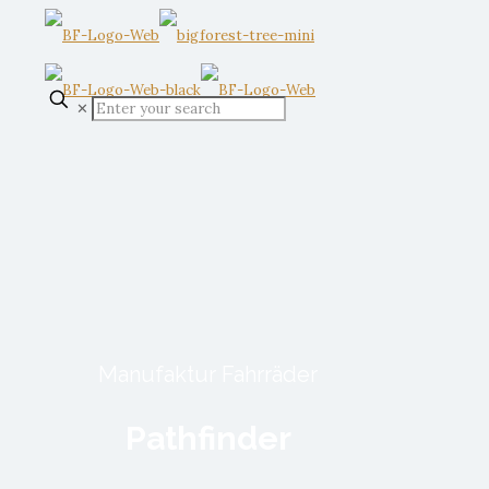
✕
Manufaktur Fahrräder
Pathfinder