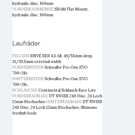
hydraulic disc, 160mm
VORDERRADBREMSE
SRAM Flat Mount,
hydraulic disc, 160mm
Laufräder
FELGEN
ENVE SES 4.5 AR, 49/55mm deep,
31/30,5mm external width
VORDERREIFEN
Schwalbe Pro One EVO
700×28c
HINTERREIFEN
Schwalbe Pro One EVO
700×28c
SCHLÄUCHE
Continental Schlauch Race Lite
VORDERRADNABE
DT SWISS 240 Disc, 24 Loch
12mm Stechachse
HINTERRADNABE
DT SWISS
240 Disc, 24 Loch 12mm Stechachse
, Shimano
freehub body