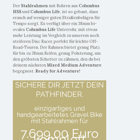
Der
Stahlrahmen
mit Rohren aus
Columbus
HSS
und
Columbus Life
, ist so gebaut, dass
erauch auf weniger guten Straßenbelägen für
Tempo sorgt. Es verfügt über ein 38mm bi-
ovales
Columbus Life
Unterrohr, mit etwas
mehr Leistung im Vergleich zu unserem noch
steiferen Disc Racer, perfekt für leichte Off-
Road-Touren. Der Rahmen bietet genug Platz
für bis zu 38mm Reifen, genug Polsterung, um
den gröbsten Schotter zu zähmen, den du bei
deinem nächsten
Mixed Medium Adventure
begegnest.
Ready for Adventure!
SICHERE DIR JETZT DEIN
PATHFINDER.
einzigartiges und
handgearbeitetes Gravel Bike
mit Stahlrahmen für
7.699,00 Euro
komplett