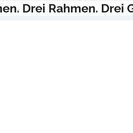
en. Drei Rahmen. Drei 
Isabell, Ärztin
ht perfekt. Sondern me
ell ist Ärztin. Verantwortung gehört zu ihrem Al
er irgendwann fehlte etwas, das nur ihr gehö