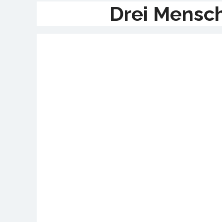
Drei Mensch
Nic
Isab
Ab