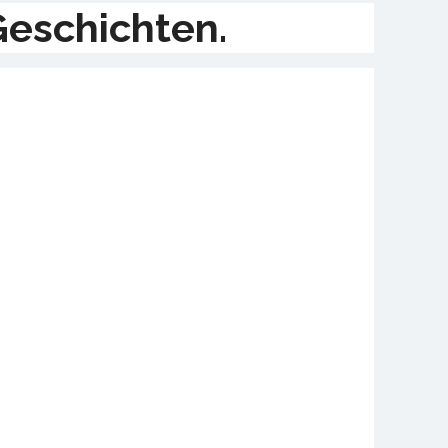
Geschichten.
ins.
ltag.
rt.