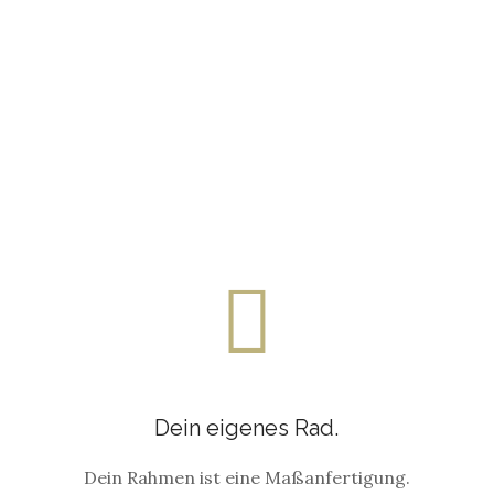
Aber dabei blieb es nicht. Es ging weiter.
Heute ist der Rahmenbau Teil seines Lebens.
Dein eigenes Rad.
Dein Rahmen ist eine Maßanfertigung.