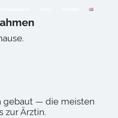
hmenbaukurse
Blog
Kontakt
drahmen
hause.
 gebaut — die meisten
 zur Ärztin.