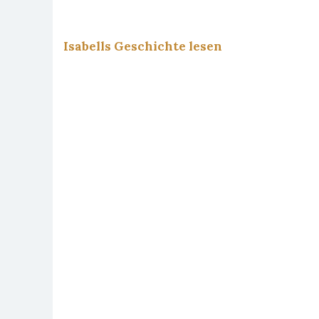
Als
Isabells Geschichte lesen
Vo
Robert i
Aber 